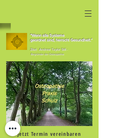
"Wenn alle Systeme
geordnet sind, herrscht Gesundheit."
Zitat: Andrew Taylor Still -
Begründer der Osteopathie
Jetzt Termin vereinbaren